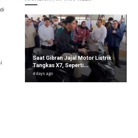
u
di
M
Saat Gibran Jajal Motor Listrik
B
A
P
P
i
Tangkas X7, Seperti...
D
L
S
E
4 days ago
8
1
4
4