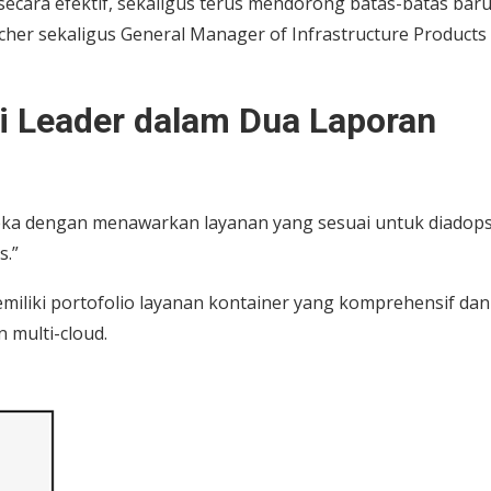
cara efektif, sekaligus terus mendorong batas-batas bar
archer sekaligus General Manager of Infrastructure Products 
ai Leader dalam Dua Laporan
eka dengan menawarkan layanan yang sesuai untuk diadops
s.”
iliki portofolio layanan kontainer yang komprehensif dan
 multi-cloud.