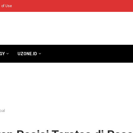
 of Use
GY
UZONE.ID
bal