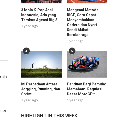
3 Idola K-Pop Asal
Mengenal Metode
Indonesia, Ada yang
RICE, Cara Cepat
Tembus Agensi Big 3!
Menyembuhkan
Cedera dan Nyeri
1 year ago
Sendi Akibat
Berolahraga
1 year ago
4
5
uruh
Ini Perbedaan Antara
Panduan Bagi Pemula:
Jogging, Running, dan
Memahami Regulasi
Sprint
Dasar MotoGP™
1 year ago
1 year ago
tmen
HIGHLIGHT IN THIS WEEK