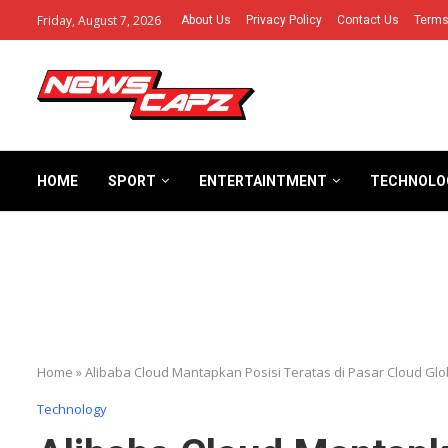
Friday, August 7, 2026
About Us
Privacy Policy
Contact Us
Terms
HOME
SPORT
ENTERTAINTMENT
TECHNOLO
Home
»
Alibaba Cloud Mantapkan Posisi Teratas di Pasar Cloud Glo
Technology