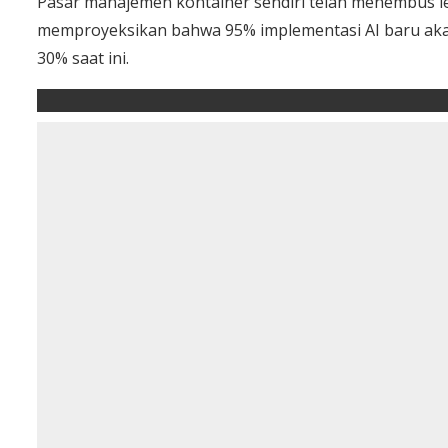
Pasar manajemen kontainer sendiri telah menembus leb
memproyeksikan bahwa 95% implementasi AI baru aka
30% saat ini.