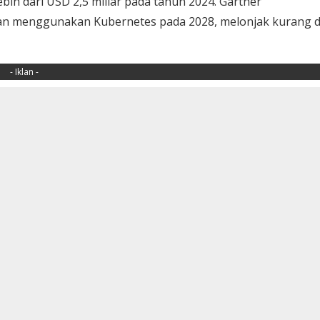
ih dari USD 2,5 miliar pada tahun 2024. Gartner
n menggunakan Kubernetes pada 2028, melonjak kurang d
- Iklan -