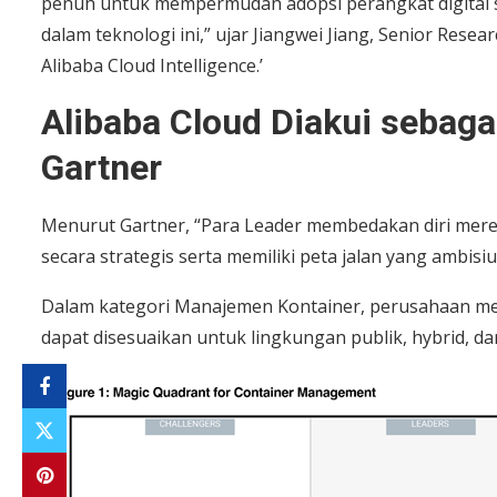
penuh untuk mempermudah adopsi perangkat digital se
dalam teknologi ini,” ujar Jiangwei Jiang, Senior Rese
Alibaba Cloud Intelligence.’
Alibaba Cloud Diakui sebag
Gartner
Menurut Gartner, “Para Leader membedakan diri mer
secara strategis serta memiliki peta jalan yang ambisiu
Dalam kategori Manajemen Kontainer, perusahaan mem
dapat disesuaikan untuk lingkungan publik, hybrid, dan