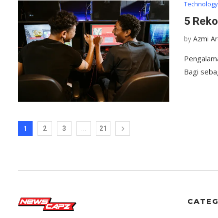
Technolog
5 Reko
by
Azmi A
Pengalaman
Bagi seba
1
…
2
3
21
CATEG