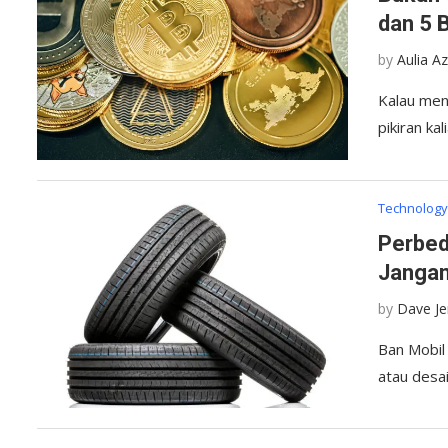
dan 5 
by
Aulia A
Kalau mend
pikiran ka
Technolog
Perbed
Jangan 
by
Dave J
Ban Mobil 
atau desa