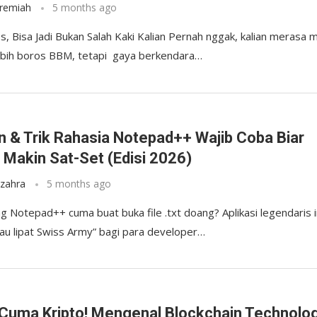
eremiah
5 months ago
, Bisa Jadi Bukan Salah Kaki Kalian Pernah nggak, kalian merasa m
ebih boros BBM, tetapi gaya berkendara…
y
in & Trik Rahasia Notepad++ Wajib Coba Biar
 Makin Sat-Set (Edisi 2026)
zzahra
5 months ago
ng Notepad++ cuma buat buka file .txt doang? Aplikasi legendaris i
sau lipat Swiss Army” bagi para developer…
y
Cuma Kripto! Mengenal Blockchain Technolo