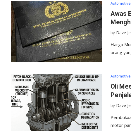
Automotive
Awas B
Menghi
by
Dave J
Harga Mur
orang yan
Automotive
Oli Me
Penjel
by
Dave J
Pembukaan
motor pan