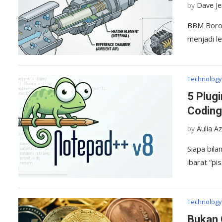
by
Dave J
BBM Boros
menjadi l
Technolog
5 Plug
Coding
by
Aulia A
Siapa bila
ibarat “pi
Technolog
Bukan 