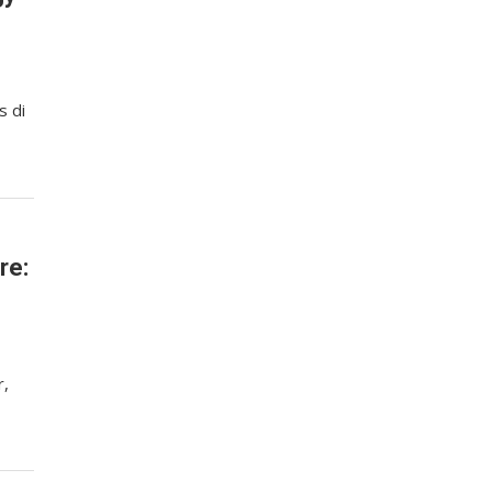
s di
re:
r,