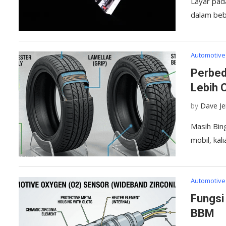
Layar pad
dalam beb
Automotive
Perbed
Lebih 
by
Dave J
Masih Bin
mobil, kal
Automotive
Fungsi
BBM