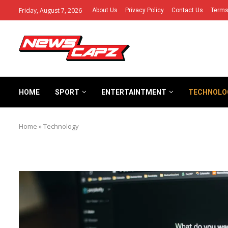
Friday, August 7, 2026
About Us
Privacy Policy
Contact Us
Terms
HOME
SPORT
ENTERTAINTMENT
TECHNOLO
Home
»
Technology