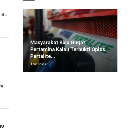
obil
Masyarakat Bisa Gugat
S
Pertamina Kalau Terbukti Oplos
B
D
5
I
Pertalite...
S
F
P
A
1 year ago
3
7
4
1
ni
gy