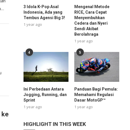
kan
3 Idola K-Pop Asal
Mengenal Metode
an…
Indonesia, Ada yang
RICE, Cara Cepat
Tembus Agensi Big 3!
Menyembuhkan
Cedera dan Nyeri
1 year ago
Sendi Akibat
Berolahraga
1 year ago
4
5
u
Ini Perbedaan Antara
Panduan Bagi Pemula:
Jogging, Running, dan
Memahami Regulasi
Sprint
Dasar MotoGP™
1 year ago
1 year ago
 ke
HIGHLIGHT IN THIS WEEK