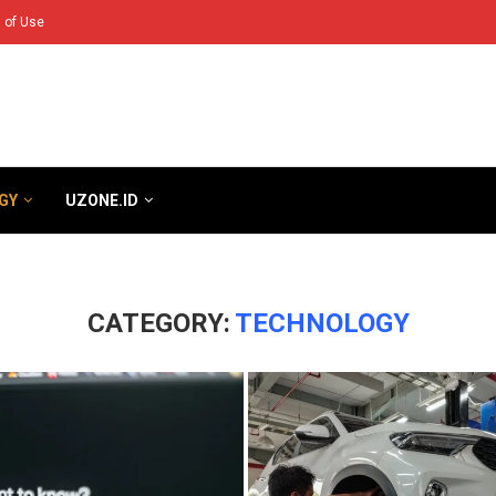
 of Use
GY
UZONE.ID
CATEGORY:
TECHNOLOGY