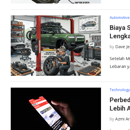
Automotive
Biaya 
Lengka
by
Dave J
Setelah Mu
Lebaran y
Technolog
Perbed
Lebih 
by
Azmi A