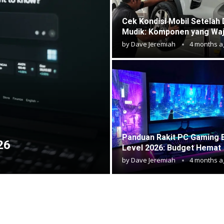
Cek Kondisi Mobil Setelah 
Mudik: Komponen yang Waj
by
Dave Jeremiah
4 months a
Panduan Rakit PC Gaming E
26
Level 2026: Budget Hemat
by
Dave Jeremiah
4 months a