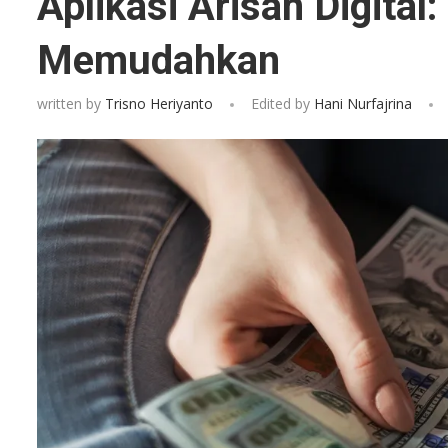
Aplikasi Arisan Digital
Memudahkan
written by
Trisno Heriyanto
Edited by
Hani Nurfajrina