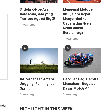
3 Idola K-Pop Asal
Mengenal Metode
Indonesia, Ada yang
RICE, Cara Cepat
Tembus Agensi Big 3!
Menyembuhkan
Cedera dan Nyeri
1 year ago
Sendi Akibat
Berolahraga
1 year ago
4
5
Ini Perbedaan Antara
Panduan Bagi Pemula:
Jogging, Running, dan
Memahami Regulasi
Sprint
Dasar MotoGP™
1 year ago
1 year ago
beda
HIGHLIGHT IN THIS WEEK