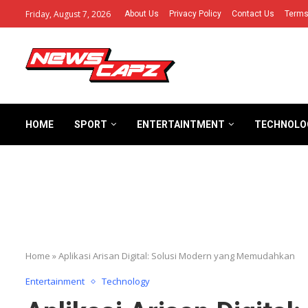
Friday, August 7, 2026
About Us
Privacy Policy
Contact Us
Terms
HOME
SPORT
ENTERTAINTMENT
TECHNOLO
Home
»
Aplikasi Arisan Digital: Solusi Modern yang Memudahkan
Entertainment
Technology