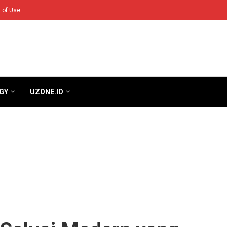
 of Use
GY
UZONE.ID