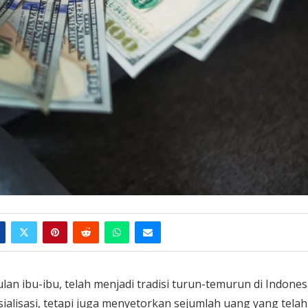
n ibu-ibu, telah menjadi tradisi turun-temurun di Indonesi
ialisasi, tetapi juga menyetorkan sejumlah uang yang telah