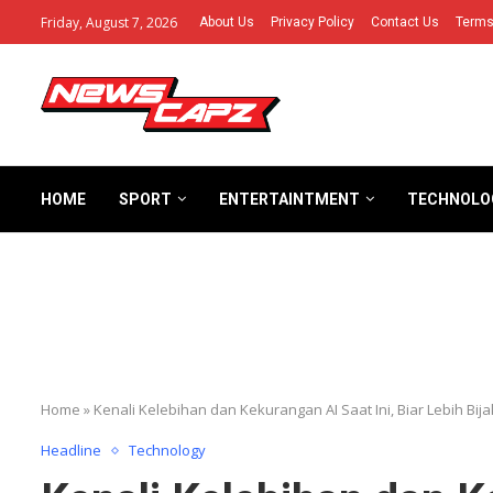
Friday, August 7, 2026
About Us
Privacy Policy
Contact Us
Terms
HOME
SPORT
ENTERTAINTMENT
TECHNOLO
Home
»
Kenali Kelebihan dan Kekurangan AI Saat Ini, Biar Lebih Bij
Headline
Technology