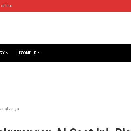
 of Use
GY
UZONE.ID
ak Pakainya