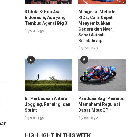
3 Idola K-Pop Asal
Mengenal Metode
Indonesia, Ada yang
RICE, Cara Cepat
Tembus Agensi Big 3!
Menyembuhkan
Cedera dan Nyeri
1 year ago
Sendi Akibat
Berolahraga
1 year ago
4
5
Ini Perbedaan Antara
Panduan Bagi Pemula:
,
Jogging, Running, dan
Memahami Regulasi
Sprint
Dasar MotoGP™
1 year ago
1 year ago
han
HIGHLIGHT IN THIS WEEK