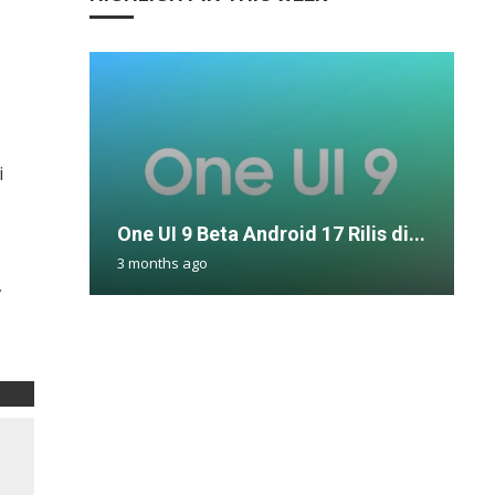
i
M
D
R
P
One UI 9 Beta Android 17 Rilis di...
M
I
I
B
3 months ago
4
1
1
1
,