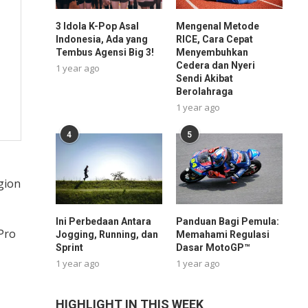
3 Idola K-Pop Asal
Mengenal Metode
Indonesia, Ada yang
RICE, Cara Cepat
Tembus Agensi Big 3!
Menyembuhkan
Cedera dan Nyeri
1 year ago
Sendi Akibat
Berolahraga
1 year ago
4
5
gion
Ini Perbedaan Antara
Panduan Bagi Pemula:
Pro
Jogging, Running, dan
Memahami Regulasi
Sprint
Dasar MotoGP™
1 year ago
1 year ago
HIGHLIGHT IN THIS WEEK