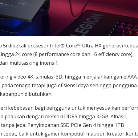
 5i dibekali prosesor Intel® Core™ Ultra HX generasi kedu
gga 24 core (8 performance core dan 16 efficiency core),
ri multitasking intensif.
ring video 4K, simulasi 3D, hingga menjalankan game AAA
us pada tenaga tetapi juga efisiensi daya sehingga pengguna
 kapanpun dibutuhkan.
mberi kebebasan bagi pengguna untuk menyesuaikan perfo
a dipadukan dengan memori DDR5 hingga 32GB. Alhasil,
s tanpa jeda. Penyimpanan SSD PCIe Gen 4 hingga 1TB
n cepat, baik untuk gamer kompetitif maupun kreator kont