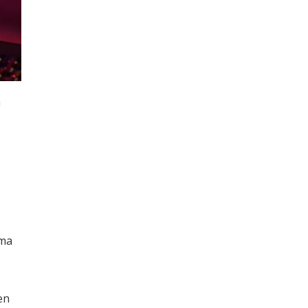
a
rma
en