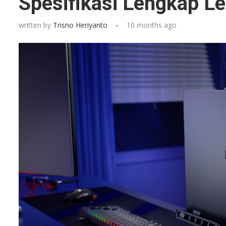
Spesifikasi Lengkap L
written by
Trisno Heriyanto
10 months ago