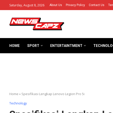
Saturday, August 8, 2026
About Us
Privacy Policy
Contact Us
Ter
HOME
SPORT
ENTERTAINTMENT
TECHNOLO
Home
»
Spesifikasi Lengkap Lenovo Legion Pro 5i
Technology