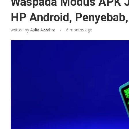
Waspada Modus APK Jaha
HP Android, Penyebab
written by
Aulia Azzahra
6 months ago