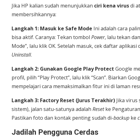
Jika HP kalian sudah menunjukkan
ciri kena virus
di a
membersihkannya:
Langkah 1: Masuk ke Safe Mode
Ini adalah cara pal
bisa aktif. Caranya: Tekan tombol
Power
, lalu tekan da
Mode”, lalu klik OK. Setelah masuk, cek daftar aplikasi 
Uninstall
.
Langkah 2: Gunakan Google Play Protect
Google mem
profil, pilih “Play Protect”, lalu klik “Scan”. Biarkan 
mempelajari cara memaksimalkan fitur ini di laman res
Langkah 3: Factory Reset (Jurus Terakhir)
Jika virus
sistem), jalan satu-satunya adalah
Reset
ke Pengaturan 
Pastikan foto dan kontak penting sudah di-
backup
ke
c
Jadilah Pengguna Cerdas