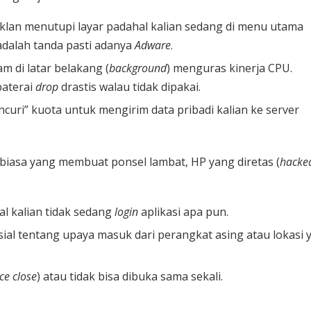
 iklan menutupi layar padahal kalian sedang di menu utama
 adalah tanda pasti adanya
Adware
.
m di latar belakang (
background
) menguras kinerja CPU.
baterai
drop
drastis walau tidak dipakai.
curi” kuota untuk mengirim data pribadi kalian ke server
biasa yang membuat ponsel lambat, HP yang diretas (
hacke
al kalian tidak sedang
login
aplikasi apa pun.
sial tentang upaya masuk dari perangkat asing atau lokasi 
ce close
) atau tidak bisa dibuka sama sekali.