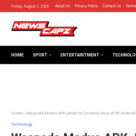
Friday, August 7, 2026
About Us
Privacy Policy
Contact Us
Terms
HOME
SPORT
ENTERTAINTMENT
TECHNOLO
Home
»
Waspada Modus APK Jahat! Ini Ciri Kena Virus di HP Andr
Technology