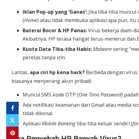
Iklan Pop-up yang ‘Ganas’:
Jika tiba-tiba muncul
(
Home
) atau tidak membuka aplikasi apa pun, itu
Baterai Bocor & HP Panas:
Virus bekerja diam-dia
Akibatnya, HP terasa hangat terus-menerus dan 
Kuota Data Tiba-tiba Habis:
Malware
sering “men
peretas tanpa izin.
Lantas,
apa ciri hp kena hack?
Berbeda dengan virus 
biasanya menyerang akun pribadi:
Muncul SMS kode OTP (
One Time Password
) padah
Ada notifikasi keamanan dari Gmail atau media so
tidak dikenal.
Aplikasi
Mobile Banking
tiba-tiba keluar sendiri (
for
Apa Penyebab HP Banyak Virus?