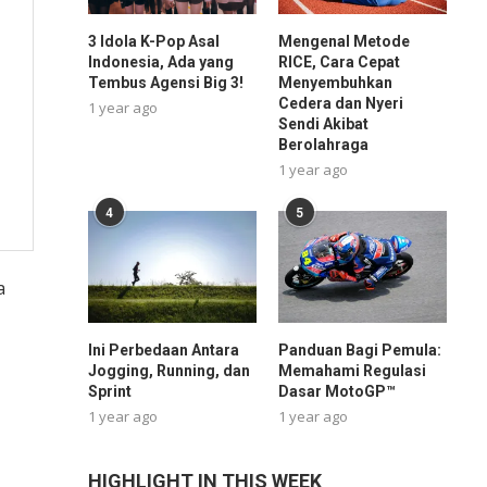
3 Idola K-Pop Asal
Mengenal Metode
Indonesia, Ada yang
RICE, Cara Cepat
Tembus Agensi Big 3!
Menyembuhkan
Cedera dan Nyeri
1 year ago
Sendi Akibat
Berolahraga
1 year ago
4
5
a
Ini Perbedaan Antara
Panduan Bagi Pemula:
Jogging, Running, dan
Memahami Regulasi
Sprint
Dasar MotoGP™
1 year ago
1 year ago
HIGHLIGHT IN THIS WEEK