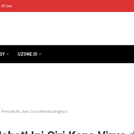
 of Use
GY
UZONE.ID
oid, Penyebab, dan Cara Membuangnya