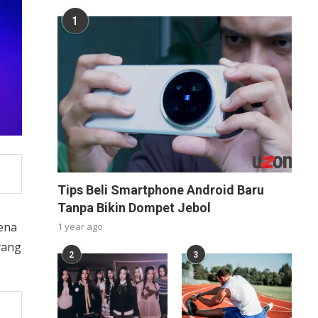
1
Tips Beli Smartphone Android Baru
Tanpa Bikin Dompet Jebol
kena
1 year ago
yang
2
3