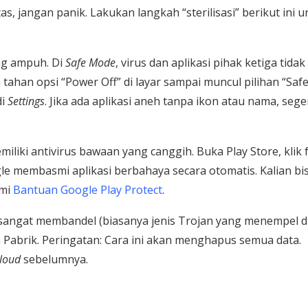
tas, jangan panik. Lakukan langkah “sterilisasi” berikut ini 
ing ampuh. Di
Safe Mode
, virus dan aplikasi pihak ketiga tidak
n tahan opsi “Power Off” di layar sampai muncul pilihan “Saf
di
Settings
. Jika ada aplikasi aneh tanpa ikon atau nama, sege
iliki antivirus bawaan yang canggih. Buka Play Store, klik 
Google membasmi aplikasi berbahaya secara otomatis. Kalian bi
mi
Bantuan Google Play Protect
.
 sangat membandel (biasanya jenis Trojan yang menempel d
Pabrik. Peringatan: Cara ini akan menghapus semua data.
loud
sebelumnya.