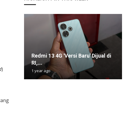
Redmi 13 4G 'Versi Baru' Dijual di
M
B
5
e
RI,...
B
D
T
J
d
)
1 year ago
1
9
3
1
yang