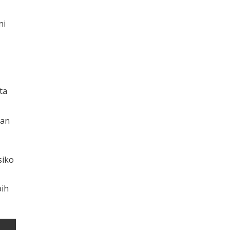
ni
ta
ian
siko
bih